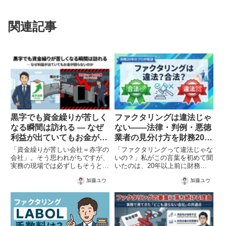
関連記事
黒字でも資金繰りが苦しく
ファクタリングは違法じゃ
なる瞬間は訪れる ― なぜ
ない——法律・判例・悪徳
利益が出ていてもお金が回
業者の見分け方を財務20年
らないのか
のプロが解説
「資金繰りが苦しい会社＝赤字の
「ファクタリングって違法じゃな
会社」。そう思われがちですが、
いの？」私がこの言葉を初めて聞
実務の現場では必ずしもそうとは
いたのは、20年以上前に財務担
限りません。決算書を見ると黒字
当者として中小企業の資金繰りを
加藤ユウ
加藤ユウ
で、売上も伸びている。それにも
支援していた頃のことです。当時
かかわらず、ある日突然「お金が
から経営者の間でファクタリング
回らない」「来月の支払いが不安
への不信感は根強く、「怪しい業
だ」という相談を受けることが
者に騙された」という話を何度
あ...
も...