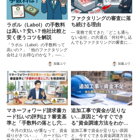
ファクタリングの審査に落
ち続ける理由
ラボル（Labol）の手数料
は高い？安い？他社比較と
― 実務で見てきた「どこも通ら
安く使うコツを解説
ない会社」の共通点「何社申し込
んでもファクタリングの審査に通
「ラボル（Labol）の手数料って
らない」「独自審査と書かれてい
高いの？」「他のファクタリング
るのに、結果は同じだった」「理
会社よりお得なのかな？」──そ
由が分からないまま、どこも通ら
んな疑問をお持ちの方も多いので
ない状態が続いている」こうした
加藤ユウ
加藤ユウ
はないでしょうか。ラボルは“最
悩みを抱えている方は、決して
短30分で入金”というスピード感
少...
が魅力のファクタリングサービ
ス。ですが、手数料の仕組み...
マネーフォワード請求書カ
追加工事で資金が足りな
ード払いの評判は？審査基
い…原因と“今すぐでき
準と「手数料の落とし穴」
る”資金調達方法をわかり
を徹底解説
やすく解説
「今月の支払いが重なって、資金
追加工事で資金が足りない原因
繰りがきつい…」「カード払いで
と、今すぐできる資金調達方法を