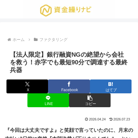
ホーム
ファクタリング
【法人限定】銀行融資NGの絶望から会社
を救う！赤字でも最短90分で調達する最終
兵器
X
Facebook
はてブ
LINE
コピー
2026.04.24
2026.07.23
『今回は大丈夫ですよ』と笑顔で言っていたのに、月末の