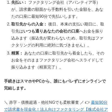
先払い：
ファクタリング会社（アバンティア等）
が、請求書の額面から手数料を引いた金額を、あな
たの口座に最短90分で先払いします。
取引先からの入金：
後日、本来の支払い期日に、取
引先は
いつも通りあなたの会社の口座
へお金を振り
込みます（振込先が変わらないため、取引先はファ
クタリングの利用に絶対に気づきません）。
精算：
あなたの口座に取引先から着金したら、その
お金をそのままファクタリング会社へスライドして
振り込みます（精算完了）。
手続きはスマホやPCから、誰にもバレずにオンラインで
完結します。
＼ 赤字・債務超過・他社NGでも柔軟審査 ／ 👉
最短90分
で請求書を現金化！法人向けファクタリング【株式会社ア