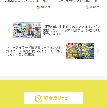
先延ばししたいけど、よく分から
専門家がわかりやすく解説。材料
ない業者に決算情報を渡すのは怖
費・外注費の支払いに困った時の
加藤ユウ
加藤ユウ
い…」そんな堅実な経営者・個人
対処法を知りたい方へ。
事業主の方に選ばれているのが、
家計簿アプリやクラウド会計でお
なじみの『マネーフォワード
（請...
【FPが解説】初めてのファクタリングで
失敗しない！不安を解消する5つの知識と
安全な選び方
マネーフォワード請求書カード払いの評
判は？FPが実際に使ってわかった「落と
し穴」と賢い活用法