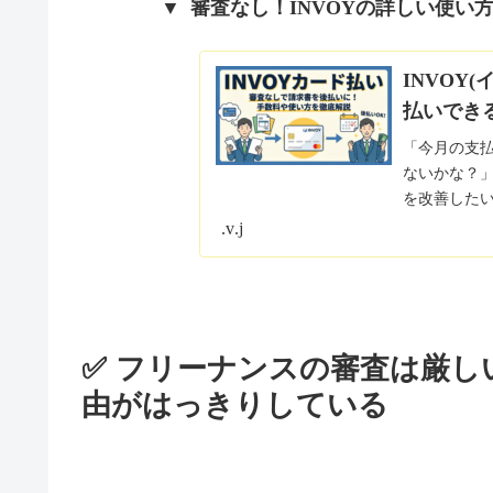
▼ 審査なし！INVOYの詳しい使い
INVOY
払いでき
「今月の支
ないかな？
を改善した
のが、請求書
www.shikinguri-navi.jp
✅
フリーナンスの審査は厳し
由がはっきりしている