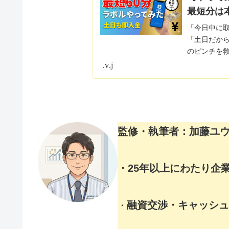
最短60分
「今日中に
「土日だか
のピンチを救
ボル（labol
www.shikinguri-navi.jp
監修・執筆者：加藤ユ
・25年以上にわたり企
融資交渉・キャッシ
・