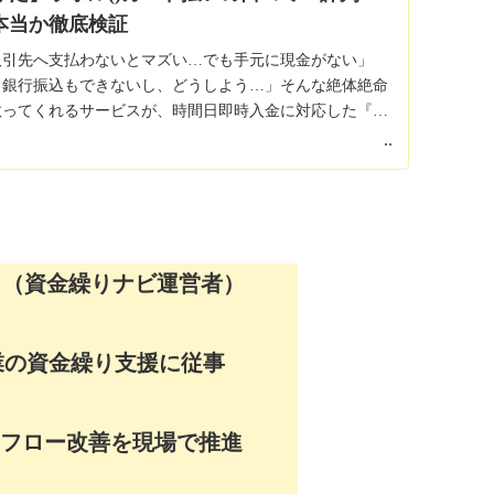
は本当か徹底検証
取引先へ支払わないとマズい…でも手元に現金がない」
ら銀行振込もできないし、どうしよう…」そんな絶体絶命
ってくれるサービスが、24時間365日即時入金に対応した『ラ
） カード払い』です。ネット上...
2026.02.12
ウ（資金繰りナビ運営者）
業の資金繰り支援に従事
ュフロー改善を現場で推進