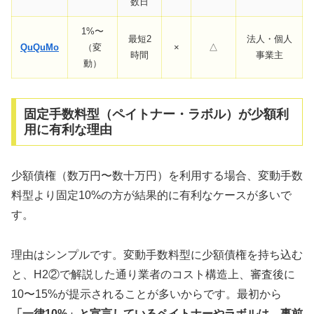
数日
1%〜
最短2
法人・個人
QuQuMo
（変
×
△
時間
事業主
動）
固定手数料型（ペイトナー・ラボル）が少額利
用に有利な理由
少額債権（数万円〜数十万円）を利用する場合、変動手数
料型より固定10%の方が結果的に有利なケースが多いで
す。
理由はシンプルです。変動手数料型に少額債権を持ち込む
と、H2②で解説した通り業者のコスト構造上、審査後に
10〜15%が提示されることが多いからです。最初から
「一律10%」と宣言しているペイトナーやラボルは、事前