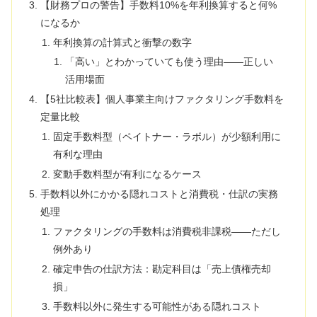
【財務プロの警告】手数料10%を年利換算すると何%
になるか
年利換算の計算式と衝撃の数字
「高い」とわかっていても使う理由——正しい
活用場面
【5社比較表】個人事業主向けファクタリング手数料を
定量比較
固定手数料型（ペイトナー・ラボル）が少額利用に
有利な理由
変動手数料型が有利になるケース
手数料以外にかかる隠れコストと消費税・仕訳の実務
処理
ファクタリングの手数料は消費税非課税——ただし
例外あり
確定申告の仕訳方法：勘定科目は「売上債権売却
損」
手数料以外に発生する可能性がある隠れコスト