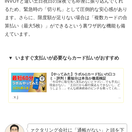
INVOYと違い土日祝日の深夜でも即座に振り込んでくれ
るため、緊急時の「切り札」として圧倒的な安心感があり
ます。さらに、限度額が足りない場合は「複数カードの合
算払い（最大5枚）」ができるという裏ワザ的な機能も備
えています。
▼ いますぐ支払いが必要ならlabolカード払いがおすすめ
【やってみた】ラボル(labol)カード払いの口コ
ミ・評判！最短60分は本当か徹底検証
「今日中に取引先へ支払わないとマズい…でも手元に
現金がない」「土日だから銀行振込もできないし、ど
うしよう…」そんな絶体絶命のピンチを救ってくれる
サービスが、24時間365日即時入金に対応した『ラボル（labol）
カード払い』です。ネット上...
2026.02.12
www.shikinguri-navi.jp
ァクタリング会社に「通帳がない」と頭を下