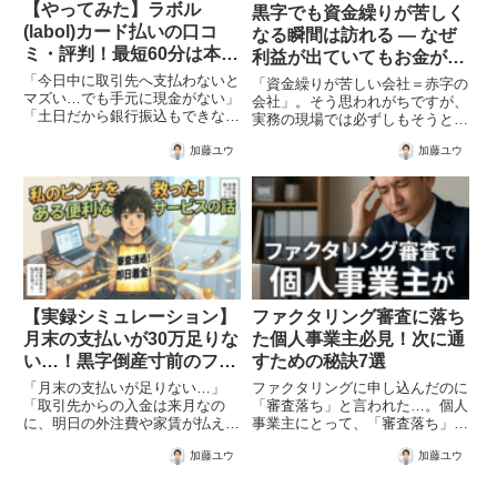
【やってみた】ラボル
黒字でも資金繰りが苦しく
(labol)カード払いの口コ
なる瞬間は訪れる ― なぜ
ミ・評判！最短60分は本当
利益が出ていてもお金が回
か徹底検証
らないのか
「今日中に取引先へ支払わないと
「資金繰りが苦しい会社＝赤字の
マズい…でも手元に現金がない」
会社」。そう思われがちですが、
「土日だから銀行振込もできない
実務の現場では必ずしもそうとは
し、どうしよう…」そんな絶体絶
限りません。決算書を見ると黒字
命のピンチを救ってくれるサービ
加藤ユウ
加藤ユウ
で、売上も伸びている。それにも
スが、24時間365日即時入金に対
かかわらず、ある日突然「お金が
応した『ラボル（labol） カード
回らない」「来月の支払いが不安
払い』です。ネット上...
だ」という相談を受けることが
あ...
【実録シミュレーション】
ファクタリング審査に落ち
月末の支払いが30万足りな
た個人事業主必見！次に通
い…！黒字倒産寸前のフリ
すための秘訣7選
ーランス（35歳）が最短
「月末の支払いが足りない…」
ファクタリングに申し込んだのに
60分で地獄から生還した話
「取引先からの入金は来月なの
「審査落ち」と言われた…。個人
に、明日の外注費や家賃が払えな
事業主にとって、「審査落ち」は
い…」今まさに、パソコンやスマ
大きなショックです。資金繰りの
加藤ユウ
加藤ユウ
ホの前で頭を抱えていませんか？
不安が一気に広がってしまいます
こんにちは！フリーランスの資金
よね。 「次も落ちるのでは？」
繰り事情を日々リサーチしている
「自分は利用できないのか？」と