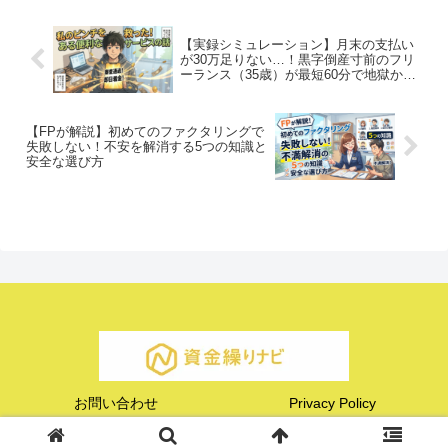
当ブログの管理人です。銀行の融
考えてしまう方も多いでしょ
資...
う。...
【実録シミュレーション】月末の支払い
が30万足りない…！黒字倒産寸前のフリ
ーランス（35歳）が最短60分で地獄から
生還した話
【FPが解説】初めてのファクタリングで
失敗しない！不安を解消する5つの知識と
安全な選び方
お問い合わせ
Privacy Policy
© 2025 資金繰りナビ.