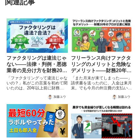
関連記事
ファクタリングは違法じゃ
フリーランス向けファクタ
ない——法律・判例・悪徳
リングのメリットと危険な
業者の見分け方を財務20年
デメリット——財務20年の
のプロが解説
プロが正直に解説
「ファクタリングって違法じゃな
「また月末が来てしまった——」
いの？」私がこの言葉を初めて聞
請求書を送ったのに、入金は来月
いたのは、20年以上前に財務担
末。でも今月の外注費の支払いは
当者として中小企業の資金繰りを
今週中。こんな綱渡りをずっと続
加藤ユウ
加藤ユウ
支援していた頃のことです。当時
けていませんか？私も20年以
から経営者の間でファクタリング
上、中小企業の資金繰り現場でこ
への不信感は根強く、「怪しい業
ういった状況を何度も目の当たり
者に騙された」という話を何度
にしてきました。そして「ファク
も...
タ...