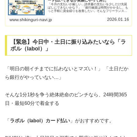
ード払いできるか実際にやってみた
「今月の支払いが厳しい…請求書の支払いを少しだけ先延
ばしにできないかな？」 「銀行融資は時間がかかるし、も
っと手軽に資金繰りを改善したい」そんなフリーランスや
小規模事業者の方におすすめなのが、請求書の銀行振込を
クレジットカード決済に切り替え...
2026.01.16
www.shikinguri-navi.jp
【緊急】今日中・土日に振り込みたいなら「ラ
ボル（labol）」
「明日の朝イチまでに払わないとマズい！」 「土日だか
ら銀行がやっていない…」
そんな1分1秒を争う絶体絶命のピンチなら、24時間365
日・最短60分で着金する
「
ラボル（labol）カード払い
」がおすすめです。